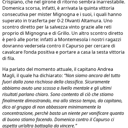
Crispiano, che nel girone di ritorno sembra inarrestabile.
Domenica scorsa, infatti, è arrivata la quinta vittoria
consecutiva per mister Mignogna e i suoi, i quali hanno
superato in trasferta per 0-2 l’Avanti Altamura. Uno
scontro diretto per la salvezza vinto grazie alle reti
proprio di Mignogna e di Grillo. Un altro scontro diretto
è però alle porte: infatti a Montemesola i nostri ragazzi
dovranno vedersela contro il Capurso per cercare di
cavalcare l’onda positiva e portare a casa la sesta vittoria
di fila.
Ha parlato del momento attuale, il capitano Andrea
Magli, il quale ha dichiarato:
“Non siamo ancora del tutto
fuori dalla zona rischiosa della classifica. Sicuramente
abbiamo avuto una scossa a livello mentale e gli ultimi
risultati parlano chiaro. Sono contento di ciò che stiamo
finalmente dimostrando, ma allo stesso tempo, da capitano,
dico al gruppo di non abbassare minimamente la
concentrazione, perchè basta un niente per vanificare quanto
di buono stiamo facendo. Domenica contro il Capurso ci
aspetta un’altra battaglia da vincere.”