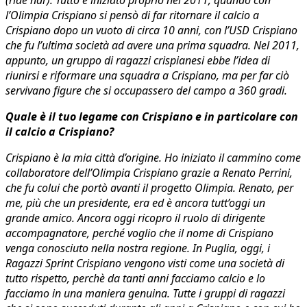
(ride ndr). Tutto è iniziato proprio nel 2011, quando con
l’Olimpia Crispiano si pensò di far ritornare il calcio a
Crispiano dopo un vuoto di circa 10 anni, con l’USD Crispiano
che fu l’ultima società ad avere una prima squadra. Nel 2011,
appunto, un gruppo di ragazzi crispianesi ebbe l’idea di
riunirsi e riformare una squadra a Crispiano, ma per far ciò
servivano figure che si occupassero del campo a 360 gradi.
Quale è il tuo legame con Crispiano e in particolare con
il calcio a Crispiano?
Crispiano è la mia città d’origine. Ho iniziato il cammino come
collaboratore dell’Olimpia Crispiano grazie a Renato Perrini,
che fu colui che portò avanti il progetto Olimpia. Renato, per
me, più che un presidente, era ed è ancora tutt’oggi un
grande amico. Ancora oggi ricopro il ruolo di dirigente
accompagnatore, perché voglio che il nome di Crispiano
venga conosciuto nella nostra regione. In Puglia, oggi, i
Ragazzi Sprint Crispiano vengono visti come una società di
tutto rispetto, perchè da tanti anni facciamo calcio e lo
facciamo in una maniera genuina. Tutte i gruppi di ragazzi