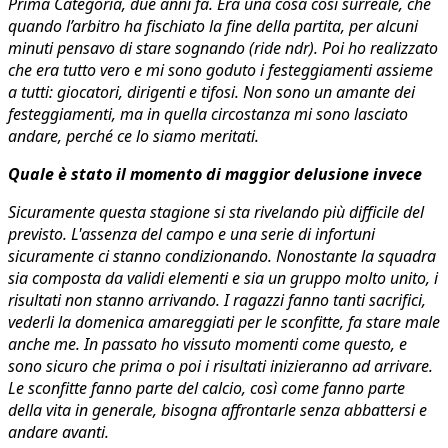
Prima Categoria, due anni fa. Era una cosa così surreale, che
quando l’arbitro ha fischiato la fine della partita, per alcuni
minuti pensavo di stare sognando (ride ndr). Poi ho realizzato
che era tutto vero e mi sono goduto i festeggiamenti assieme
a tutti: giocatori, dirigenti e tifosi. Non sono un amante dei
festeggiamenti, ma in quella circostanza mi sono lasciato
andare, perché ce lo siamo meritati.
Quale è stato il momento di maggior delusione invece
Sicuramente questa stagione si sta rivelando più difficile del
previsto. L'assenza del campo e una serie di infortuni
sicuramente ci stanno condizionando. Nonostante la squadra
sia composta da validi elementi e sia un gruppo molto unito, i
risultati non stanno arrivando. I ragazzi fanno tanti sacrifici,
vederli la domenica amareggiati per le sconfitte, fa stare male
anche me. In passato ho vissuto momenti come questo, e
sono sicuro che prima o poi i risultati inizieranno ad arrivare.
Le sconfitte fanno parte del calcio, così come fanno parte
della vita in generale, bisogna affrontarle senza abbattersi e
andare avanti.